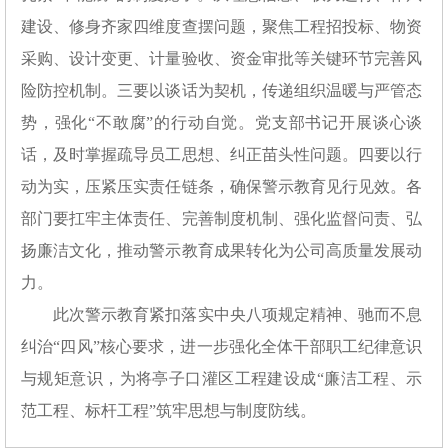
建设、修身齐家四维度查摆问题，聚焦工程招投标、物资
采购、设计变更、计量验收、资金审批等关键环节完善风
险防控机制。三要以谈话为契机，传递组织温暖与严管态
势，强化“不敢腐”的行动自觉。党支部书记开展谈心谈
话，及时掌握疏导员工思想、纠正苗头性问题。四要以行
动为实，压紧压实责任链条，确保警示教育见行见效。各
部门要扛牢主体责任、完善制度机制、强化监督问责、弘
扬廉洁文化，推动警示教育成果转化为公司高质量发展动
力。
此次警示教育紧扣落实中央八项规定精神、驰而不息
纠治“四风”核心要求，进一步强化全体干部职工纪律意识
与规矩意识，为将亭子口灌区工程建设成“廉洁工程、示
范工程、标杆工程”筑牢思想与制度防线。