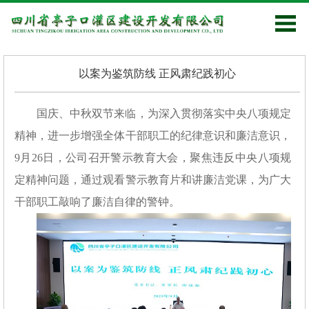
以案为鉴筑防线 正风肃纪践初心
国庆、中秋双节来临，为深入贯彻落实中央八项规定
精神，进一步增强全体干部职工的纪律意识和廉洁意识，
9月26日，公司召开警示教育大会，聚焦违反中央八项规
定精神问题，通过观看警示教育片和讲廉洁党课，为广大
干部职工敲响了廉洁自律的警钟。